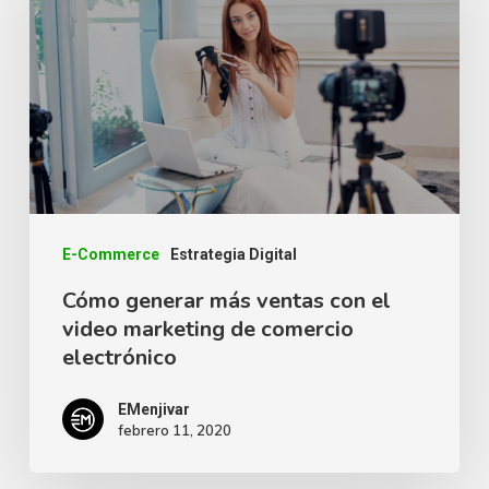
más
ventas
con
el
video
marketing
de
comercio
E-Commerce
Estrategia Digital
electrónico
Cómo generar más ventas con el
video marketing de comercio
electrónico
EMenjivar
febrero 11, 2020