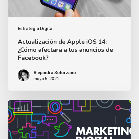
a
tus
anuncios
Estrategia Digital
de
Actualización de Apple iOS 14:
¿Cómo afectara a tus anuncios de
Facebook?
Facebook?
Alejandra Solorzano
mayo 5, 2021
7
pasos
para
hacer