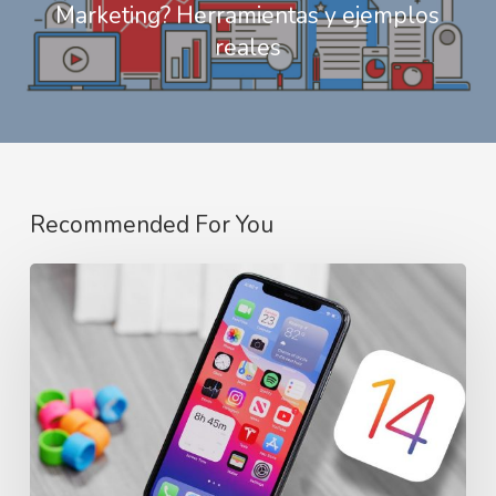
Marketing? Herramientas y ejemplos
reales
Recommended For You
Actualización
de
Apple
iOS
14:
¿Cómo
afectara