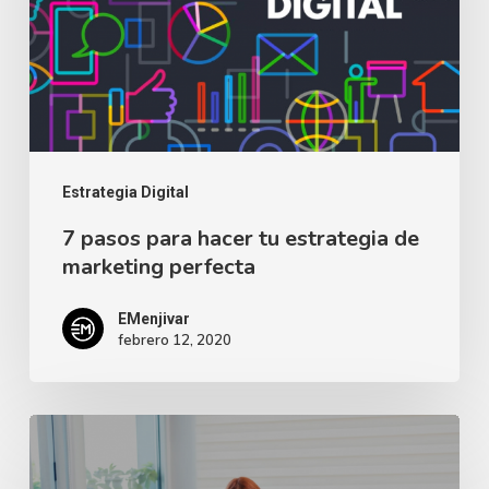
tu
estrategia
de
marketing
perfecta
Estrategia Digital
7 pasos para hacer tu estrategia de
marketing perfecta
EMenjivar
febrero 12, 2020
Cómo
generar