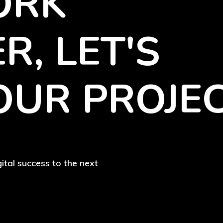
ORK
R, LET'S
OUR
PROJEC
ital success to the next