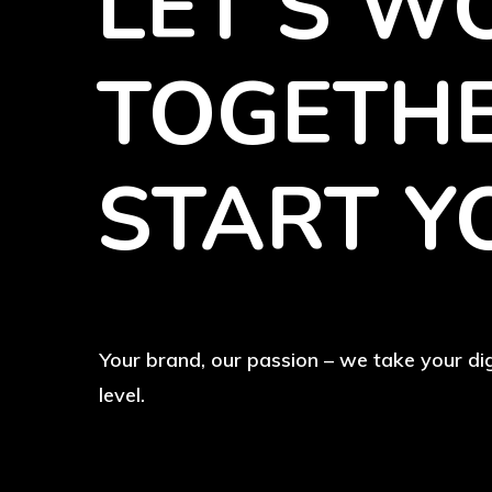
LET’S
W
TOGETHE
START
Y
Your brand, our passion – we take your dig
level.