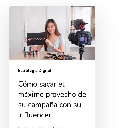
Cómo
sacar
el
máximo
provecho
de
su
Estrategia Digital
campaña
Cómo sacar el
con
máximo provecho de
su
Influencer
su campaña con su
Influencer